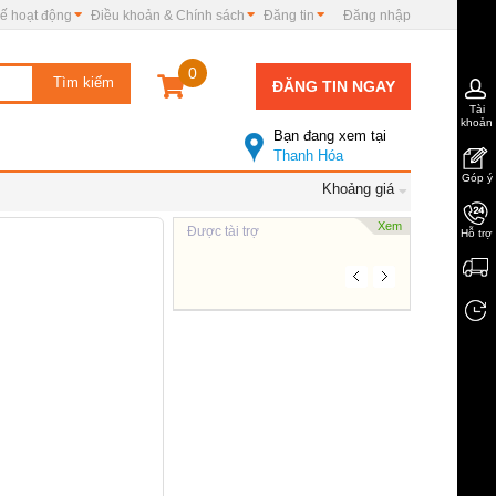
ế hoạt động
Điều khoản & Chính sách
Đăng tin
Đăng nhập
0
ĐĂNG TIN NGAY
Tài
khoản
Bạn đang xem tại
Thanh Hóa
Góp ý
Khoảng giá
Xem
Được tài trợ
Hỗ trợ