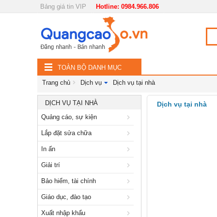
Bảng giá tin VIP
Hotline: 0984.966.806
Nội, ngoại thất
TOÀN
Đồ gia dụng
BỘ
Điện thoại, Viễn thông
TOÀN BỘ DANH MỤC
DANH
Nhà và Đất
Trang chủ
Dịch vụ
Dịch vụ tại nhà
MỤC
Dịch vụ
DỊCH VỤ TẠI NHÀ
Dịch vụ tại nhà
Quảng cáo, sự kiện
Quảng cáo, sự kiện
Lắp đặt sửa chữa
Lắp đặt sửa chữa
In ấn
In ấn
Giải trí
Giải trí
Bảo hiểm, tài chính
Bảo hiểm, tài chính
Giáo dục, đào tạo
Giáo dục, đào tạo
Xuất nhập khẩu