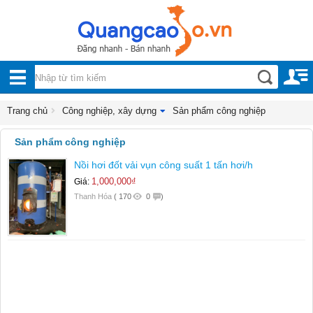
Nội, ngoại thất
TOÀN
Đồ gia dụng
BỘ
Điện thoại, Viễn thông
DANH
Trang chủ
Công nghiệp, xây dựng
Sản phẩm công nghiệp
Nhà và Đất
MỤC
Sản phẩm công nghiệp
Dịch vụ
Nồi hơi đốt vải vụn công suất 1 tấn hơi/h
Công nghiệp, xây dựng
1,000,000₫
Giá:
Xây dựng
Thanh Hóa
(
170
0
)
Vệ sinh công nghiệp
Vận tải biển
Sản xuất công nghiệp
Sản phẩm công nghiệp