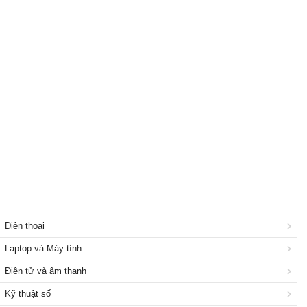
Giải pháp trực tuyến
Dịch vụ chế tác điện thoại
Nhà và Đất
Dịch vụ
Công nghiệp, xây dựng
Điện thoại
Laptop và Máy tính
Điện tử và âm thanh
Kỹ thuật số