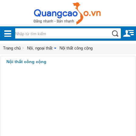
Nội, ngoại thất
TOÀN
Đồ gia dụng
BỘ
Điện thoại, Viễn thông
DANH
Trang chủ
Nội, ngoại thất
Nội thất công cộng
Nhà và Đất
MỤC
Nội thất công cộng
Dịch vụ
Công nghiệp, xây dựng